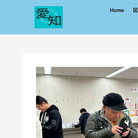
内
Post
Home
区
容
navigation
を
ス
キ
ッ
プ