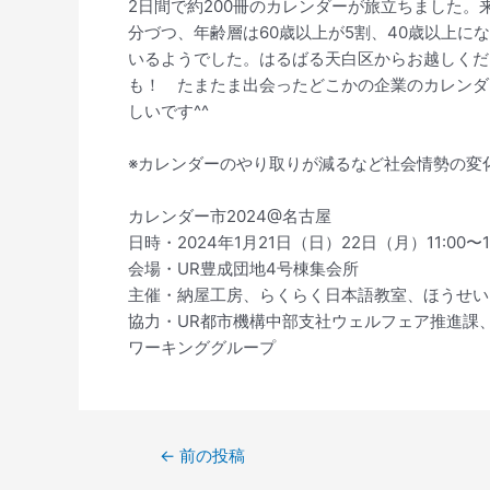
2日間で約200冊のカレンダーが旅立ちました
分づつ、年齢層は60歳以上が5割、40歳以上に
いるようでした。はるばる天白区からお越しくだ
も！ たまたま出会ったどこかの企業のカレンダ
しいです^^
※カレンダーのやり取りが減るなど社会情勢の変
カレンダー市2024@名古屋
日時・2024年1月21日（日）22日（月）11:00〜17
会場・UR豊成団地4号棟集会所
主催・納屋工房、らくらく日本語教室、ほうせい
協力・UR都市機構中部支社ウェルフェア推進課
ワーキンググループ
←
前の投稿