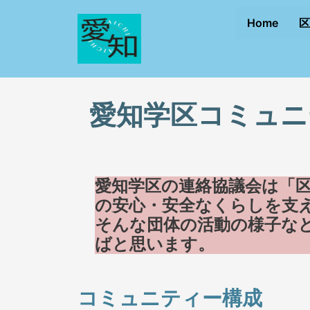
内
Home
区
容
を
ス
キ
ッ
愛知学区コミュニ
プ
愛知学区の連絡協議会は「
の安心・安全なくらしを支
そんな団体の活動の様子な
ばと思います。
コミュニティー構成