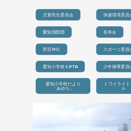
児童民生委員会
保健環境委員
愛知消防団
長寿会
西宮神社
スポーツ委員
愛知小学校＆PTA
少年補導委員
愛知小学校だより
トワイライト
「あゆち」
ル