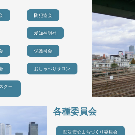
会
防犯協会
愛知神明社
会
保護司会
会
おしゃべりサロン
スクー
各種委員会
防災安心まちづくり委員会