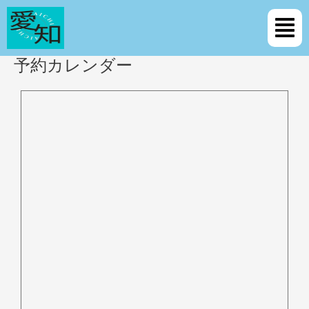
内
メ
容
ニ
を
ュ
ス
ー
予約カレンダー
キ
ッ
プ