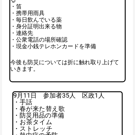
・笛
・携帯用雨具
・毎日飲んでいる薬
・身分証明出来る物
・連絡先
・公衆電話の場所確認
・現金小銭テレホンカードを準備
今後も防災については折に触れ取り上げて
いきます。
9月11日 参加者35人 区政1人
・手話
・春が来た替え歌
・防災用品の準備
・お茶タイム
・ストレッチ