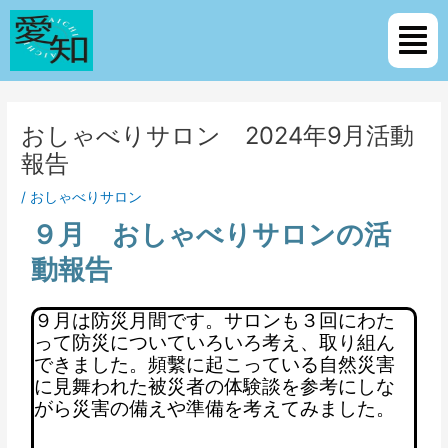
内
Post
メ
容
navigation
ニ
を
ュ
ス
ー
キ
ッ
おしゃべりサロン 2024年9月活動
プ
報告
/
おしゃべりサロン
９月 おしゃべりサロンの活
動報告
９月は防災月間です。サロンも３回にわた
って防災についていろいろ考え、取り組ん
できました。頻繫に起こっている自然災害
に見舞われた被災者の体験談を参考にしな
がら災害の備えや準備を考えてみました。