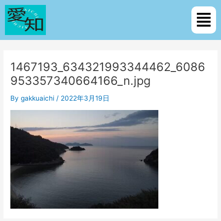
内
Post
メ
容
navigation
ニ
を
ュ
ス
ー
キ
ッ
1467193_634321993344462_6086
プ
953357340664166_n.jpg
By
gakkuaichi
/
2022年3月19日