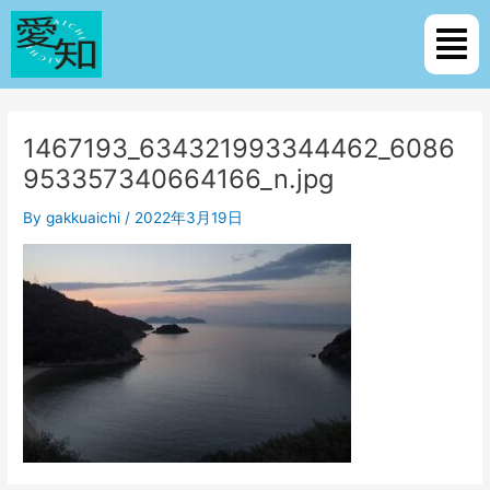
内
Post
メ
容
navigation
ニ
を
ュ
ス
ー
キ
ッ
1467193_634321993344462_6086
プ
953357340664166_n.jpg
By
gakkuaichi
/
2022年3月19日