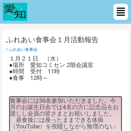
内
Post
メ
容
navigation
ニ
を
ュ
ス
ー
キ
ッ
ふれあい食事会１月活動報告
プ
/
ふれあい食事会
１月２１日 （水）
●場所 愛知コミセン 2階会議室
●時間 受付 11時
●食事 12時～
食事会には36名参加いただきました。今
月のお誕生日会では4名の方に記念品をお
渡しし会員の皆さまとお祝いしました。
昼食後には座ったままできる体操
（YouTube）を視聴しながら無理のない