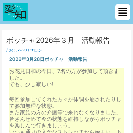
内
Post
メ
容
navigation
ニ
を
ュ
ス
ー
キ
ッ
ボッチャ2026年３月 活動報告
プ
/
おしゃべりサロン
2026年3月28日ボッチャ 活動報告
お花見日和の今日、7名の方が参加して頂きま
した。
でも、少し寂しい!
毎回参加してくれた方々が体調を崩されたりし
て参加無理な状態。
また家族の方の介護等で来れなくなりました。
皆さんせめて今の状態を維持しながらボッチャ
を楽しんで行きましょう。
いつも通りの入念なストレッチから始まり、下