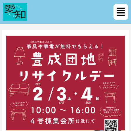
内
Post
メ
容
navigation
ニ
を
ュ
ス
ー
キ
ッ
プ