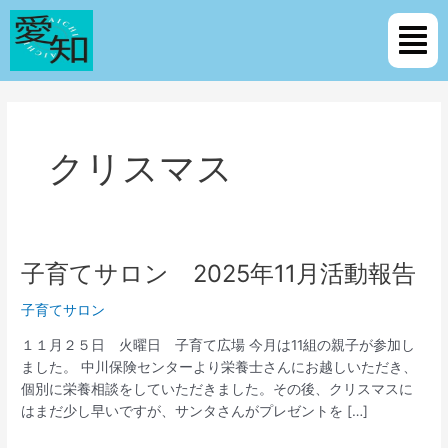
内
メ
容
ニ
を
ュ
ス
ー
キ
ッ
プ
クリスマス
子育てサロン 2025年11月活動報告
子
育
子育てサロン
て
サ
１１月２５日 火曜日 子育て広場 今月は11組の親子が参加し
ロ
ました。 中川保険センターより栄養士さんにお越しいただき、
ン
個別に栄養相談をしていただきました。その後、クリスマスに
2025
はまだ少し早いですが、サンタさんがプレゼントを […]
年
11