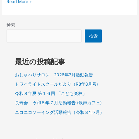
Read More »
月
活
動
検索
報
告
検索
最近の投稿記事
おしゃべりサロン 2026年7月活動報告
トワイライトスクールだより（R8年8月号)
令和８年夏 第１６回 「こども楽校」
長寿会 令和８年７月活動報告 (歌声カフェ)
ニコニコソーイング活動報告（令和８年7月）